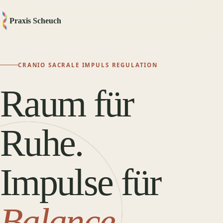
Praxis Scheuch
CRANIO SACRALE IMPULS REGULATION
Raum für
Ruhe.
Impulse für
Balance.