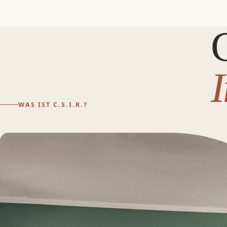
C
WAS IST C.S.I.R.?