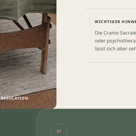
WICHTIGER HINW
Die Cranio Sacral
oder psychothera
lässt sich aber s
D REGULATION.
01