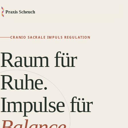
Praxis Scheuch
CRANIO SACRALE IMPULS REGULATION
Raum für
Ruhe.
Impulse für
Balance.